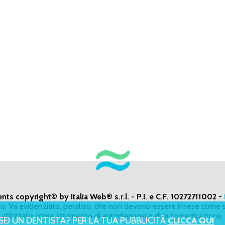
ents copyright© by Italia Web® s.r.l. - P.I. e C.F. 10272711002
-
ivo. Va evidenziato, peraltro, che non devono essere intese come s
utilizzate come strumento di autodiagnosi o di automedicazione.
SEI UN DENTISTA? PER LA TUA PUBBLICITÀ
CLICCA QUI