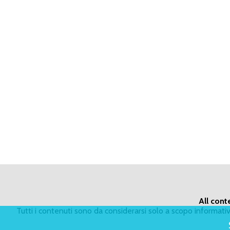
All cont
Tutti i contenuti sono da considerarsi solo a scopo informat