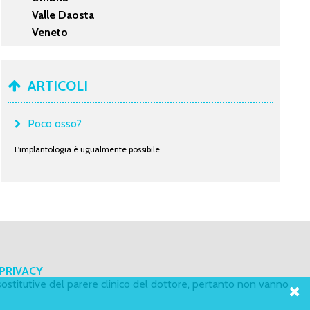
Valle Daosta
Veneto
ARTICOLI
Poco osso?
L'implantologia è ugualmente possibile
PRIVACY
ostitutive del parere clinico del dottore, pertanto non vanno