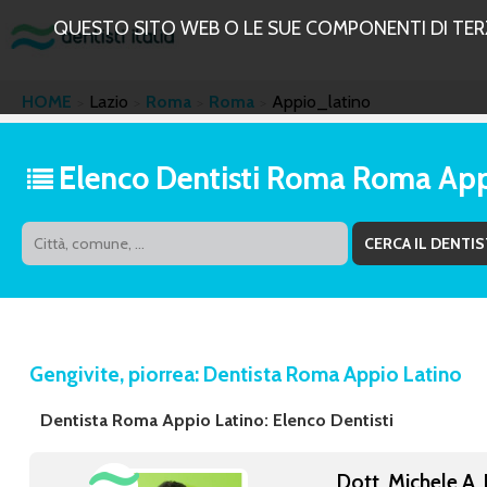
QUESTO SITO WEB O LE SUE COMPONENTI DI TERZE
HOME
Lazio
Roma
Roma
Appio_latino
Elenco Dentisti Roma Roma App
Gengivite, piorrea: Dentista Roma Appio Latino
Dentista Roma Appio Latino: Elenco Dentisti
Dott. Michele A.