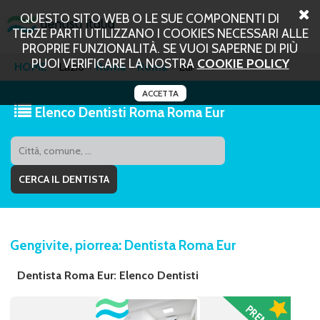
QUESTO SITO WEB O LE SUE COMPONENTI DI
TERZE PARTI UTILIZZANO I COOKIES NECESSARI ALLE
PROPRIE FUNZIONALITÀ. SE VUOI SAPERNE DI PIÙ
PUOI VERIFICARE LA NOSTRA
COOKIE POLICY
HOME
Lazio
Roma
Roma
Eur
ACCETTA
Elenco Dentisti Roma Roma Eur
Gengivite, piorrea: Dentista Roma Eur
Dentista Roma Eur: Elenco Dentisti