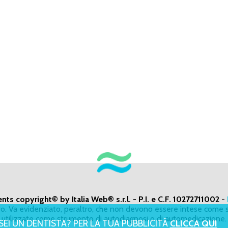
ents copyright© by Italia Web® s.r.l. - P.I. e C.F. 10272711002
-
ivo. Va evidenziato, peraltro, che non devono essere intese come s
utilizzate come strumento di autodiagnosi o di automedicazione.
SEI UN DENTISTA? PER LA TUA PUBBLICITÀ
CLICCA QUI