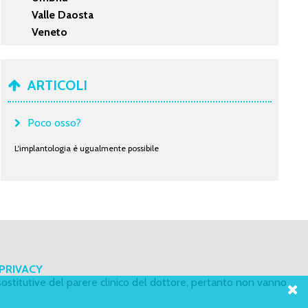
Valle Daosta
Veneto
ARTICOLI
Poco osso?
L'implantologia è ugualmente possibile
PRIVACY
ostitutive del parere clinico del dottore, pertanto non vanno