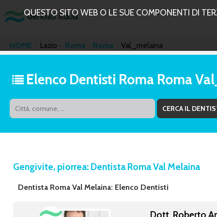
QUESTO SITO WEB O LE SUE COMPONENTI DI TERZE
HOME
Lazio
Roma
Roma
Val_melaina
Elenco Dentisti Roma Roma Va
Gengivite, piorrea: Dentista Roma Val Melaina
Dentista Roma Val Melaina: Elenco Dentisti
Dott. Roberto A