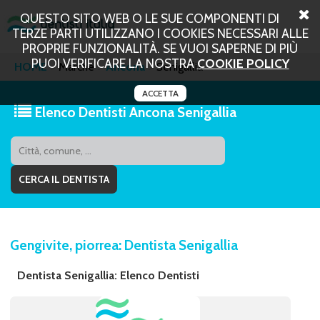
QUESTO SITO WEB O LE SUE COMPONENTI DI
TERZE PARTI UTILIZZANO I COOKIES NECESSARI ALLE
PROPRIE FUNZIONALITÀ. SE VUOI SAPERNE DI PIÙ
PUOI VERIFICARE LA NOSTRA
COOKIE POLICY
HOME
Marche
Ancona
Senigallia
ACCETTA
Elenco Dentisti Ancona Senigallia
Gengivite, piorrea: Dentista Senigallia
Dentista Senigallia: Elenco Dentisti