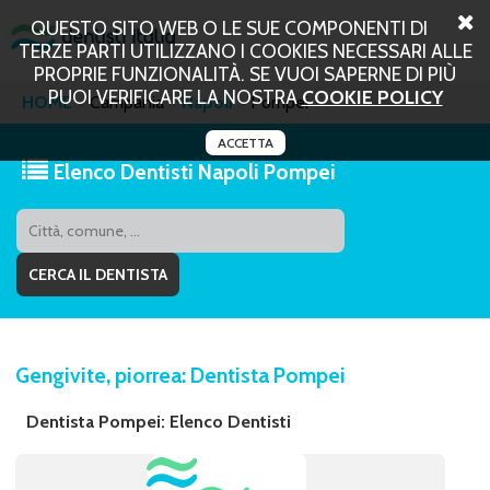
QUESTO SITO WEB O LE SUE COMPONENTI DI
TERZE PARTI UTILIZZANO I COOKIES NECESSARI ALLE
PROPRIE FUNZIONALITÀ. SE VUOI SAPERNE DI PIÙ
PUOI VERIFICARE LA NOSTRA
COOKIE POLICY
HOME
Campania
Napoli
Pompei
ACCETTA
Elenco Dentisti Napoli Pompei
Gengivite, piorrea: Dentista Pompei
Dentista Pompei: Elenco Dentisti