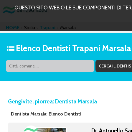
QUESTO SITO WEB O LE SUE COMPONENTI DI TERZE
HOME
Sicilia
Trapani
Marsala
Elenco Dentisti Trapani Marsala
Gengivite, piorrea: Dentista Marsala
Dentista Marsala: Elenco Dentisti
Dr. Antonello Sa