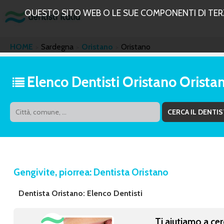
QUESTO SITO WEB O LE SUE COMPONENTI DI TERZE
HOME
Sardegna
Oristano
Oristano
Elenco Dentisti Oristano Orista
Gengivite, piorrea: Dentista Oristano
Dentista Oristano: Elenco Dentisti
Ti aiutiamo a cer