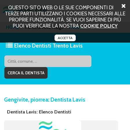
QUESTO SITO WEB O LE SUE COMPONENTI DI
TERZE PARTI UTILIZZANO I COOKIES NECESSARI ALLE
PROPRIE FUNZIONALITÀ. SE VUOI SAPERNE DI PIÙ
PUOI VERIFICARE LA NOSTRA
COOKIE POLICY
HOME
Trentino Alto Adige
Trento
Lavis
ACCETTA
Elenco Dentisti Trento Lavis
Gengivite, piorrea: Dentista Lavis
Dentista Lavis: Elenco Dentisti