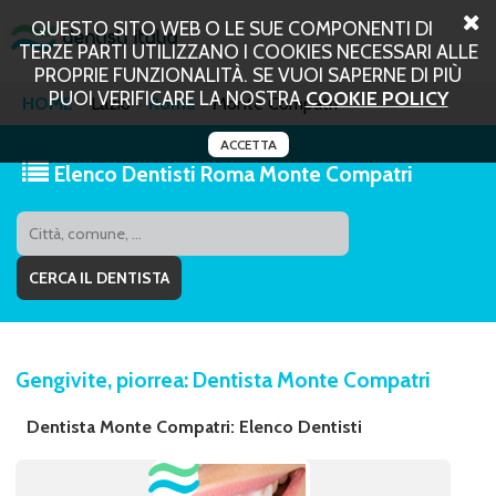
QUESTO SITO WEB O LE SUE COMPONENTI DI
TERZE PARTI UTILIZZANO I COOKIES NECESSARI ALLE
PROPRIE FUNZIONALITÀ. SE VUOI SAPERNE DI PIÙ
PUOI VERIFICARE LA NOSTRA
COOKIE POLICY
HOME
Lazio
Roma
Monte Compatri
ACCETTA
Elenco Dentisti Roma Monte Compatri
Gengivite, piorrea: Dentista Monte Compatri
Dentista Monte Compatri: Elenco Dentisti