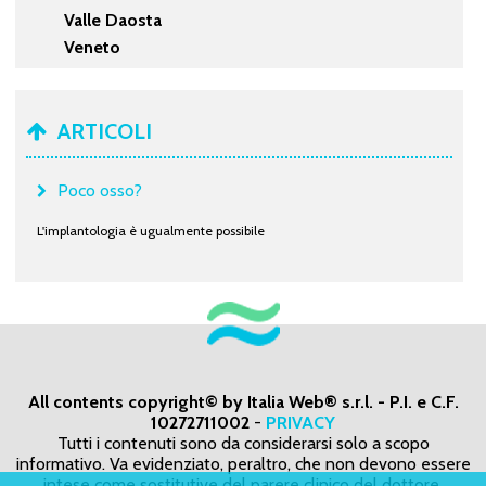
Valle Daosta
Veneto
ARTICOLI
Poco osso?
L'implantologia è ugualmente possibile
All contents copyright© by Italia Web® s.r.l. - P.I. e C.F.
10272711002
-
PRIVACY
Tutti i contenuti sono da considerarsi solo a scopo
informativo. Va evidenziato, peraltro, che non devono essere
intese come sostitutive del parere clinico del dottore,