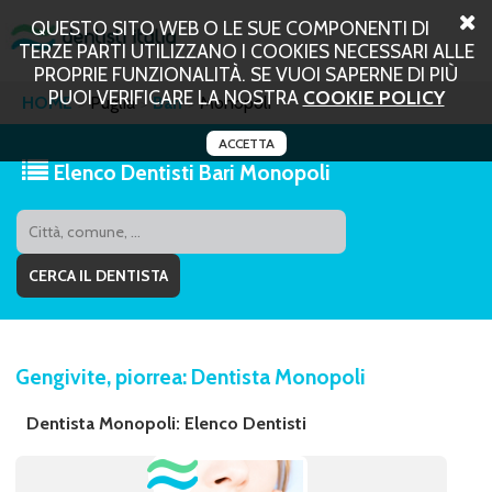
QUESTO SITO WEB O LE SUE COMPONENTI DI
TERZE PARTI UTILIZZANO I COOKIES NECESSARI ALLE
PROPRIE FUNZIONALITÀ. SE VUOI SAPERNE DI PIÙ
PUOI VERIFICARE LA NOSTRA
COOKIE POLICY
HOME
Puglia
Bari
Monopoli
ACCETTA
Elenco Dentisti Bari Monopoli
Gengivite, piorrea: Dentista Monopoli
Dentista Monopoli: Elenco Dentisti