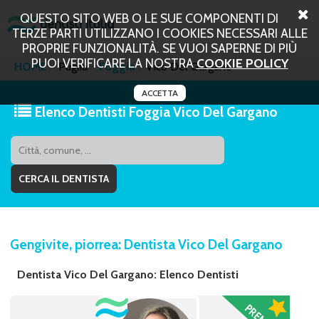
QUESTO SITO WEB O LE SUE COMPONENTI DI
TERZE PARTI UTILIZZANO I COOKIES NECESSARI ALLE
PROPRIE FUNZIONALITÀ. SE VUOI SAPERNE DI PIÙ
PUOI VERIFICARE LA NOSTRA
COOKIE POLICY
HOME
Puglia
Foggia
Vico Del Gargano
ACCETTA
Elenco Dentisti Foggia Vico Del Gargano
Gengivite, piorrea: Dentista Vico Del Gargano
Dentista Vico Del Gargano: Elenco Dentisti