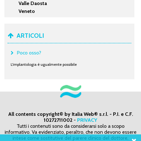
Valle Daosta
Veneto
ARTICOLI
Poco osso?
L'implantologia è ugualmente possibile
All contents copyright© by Italia Web® s.r.l. - P.I. e C.F.
10272711002
-
PRIVACY
Tutti i contenuti sono da considerarsi solo a scopo
informativo. Va evidenziato, peraltro, che non devono essere
intese come sostitutive del parere clinico del dottore,