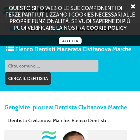
QUESTO SITO WEB O LE SUE COMPONENTI DI
TERZE PARTI UTILIZZANO I COOKIES NECESSARI ALLE
PROPRIE FUNZIONALITÀ. SE VUOI SAPERNE DI PIÙ
PUOI VERIFICARE LA NOSTRA
COOKIE POLICY
HOME
Marche
Macerata
Civitanova Marche
ACCETTA
Elenco Dentisti Macerata Civitanova Marche
Gengivite, piorrea: Dentista Civitanova Marche
Dentista Civitanova Marche: Elenco Dentisti