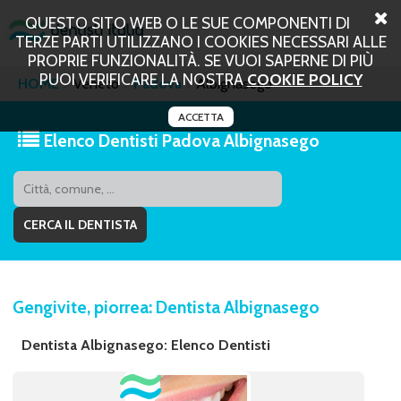
QUESTO SITO WEB O LE SUE COMPONENTI DI
TERZE PARTI UTILIZZANO I COOKIES NECESSARI ALLE
PROPRIE FUNZIONALITÀ. SE VUOI SAPERNE DI PIÙ
PUOI VERIFICARE LA NOSTRA
COOKIE POLICY
HOME
Veneto
Padova
Albignasego
ACCETTA
Elenco Dentisti Padova Albignasego
Gengivite, piorrea: Dentista Albignasego
Dentista Albignasego: Elenco Dentisti