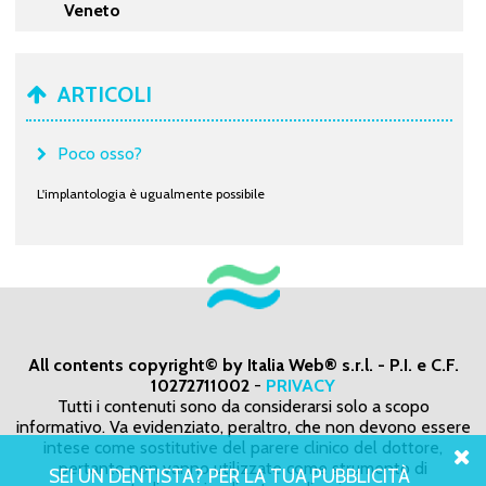
Veneto
ARTICOLI
Poco osso?
L'implantologia è ugualmente possibile
All contents copyright© by Italia Web® s.r.l. - P.I. e C.F.
10272711002
-
PRIVACY
Tutti i contenuti sono da considerarsi solo a scopo
informativo. Va evidenziato, peraltro, che non devono essere
intese come sostitutive del parere clinico del dottore,
pertanto non vanno utilizzate come strumento di
SEI UN DENTISTA? PER LA TUA PUBBLICITÀ