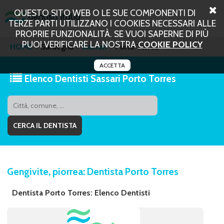
QUESTO SITO WEB O LE SUE COMPONENTI DI
TERZE PARTI UTILIZZANO I COOKIES NECESSARI ALLE
PROPRIE FUNZIONALITÀ. SE VUOI SAPERNE DI PIÙ
PUOI VERIFICARE LA NOSTRA
COOKIE POLICY
HOME
Sardegna
Sassari
Porto Torres
ACCETTA
Elenco Dentisti Sassari Porto Torres
Gengivite, piorrea: Dentista Porto Torres
Dentista Porto Torres: Elenco Dentisti