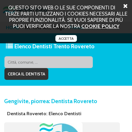
QUESTO SITO WEB O LE SUE COMPONENTI DI
TERZE PARTI UTILIZZANO I COOKIES NECESSARI ALLE
PROPRIE FUNZIONALITÀ. SE VUOI SAPERNE DI PIÙ
PUOI VERIFICARE LA NOSTRA
COOKIE POLICY
HOME
Trentino Alto Adige
Trento
Rovereto
ACCETTA
Elenco Dentisti Trento Rovereto
Gengivite, piorrea: Dentista Rovereto
Dentista Rovereto: Elenco Dentisti