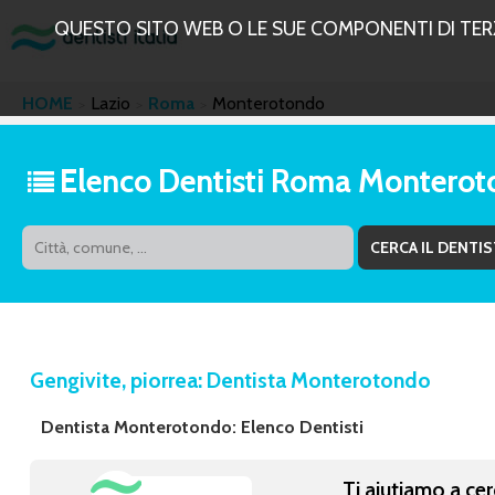
QUESTO SITO WEB O LE SUE COMPONENTI DI TERZE
HOME
Lazio
Roma
Monterotondo
Elenco Dentisti Roma Montero
Gengivite, piorrea: Dentista Monterotondo
Dentista Monterotondo: Elenco Dentisti
Ti aiutiamo a cer