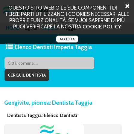
QUESTO SITO WEB O LE SUE COMPONENTI DI
TERZE PARTI UTILIZZANO I COOKIES NECESSARI ALLE
PROPRIE FUNZIONALITÀ. SE VUOI SAPERNE DI PIÙ
PUOI VERIFICARE LA NOSTRA
COOKIE POLICY
HOME
Liguria
Imperia
Taggia
ACCETTA
Elenco Dentisti Imperia Taggia
Gengivite, piorrea: Dentista Taggia
Dentista Taggia: Elenco Dentisti