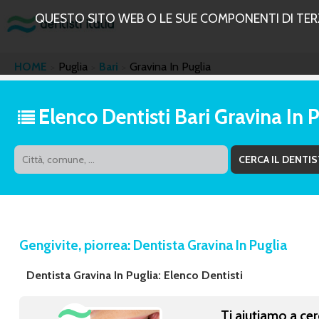
QUESTO SITO WEB O LE SUE COMPONENTI DI TERZE
HOME
Puglia
Bari
Gravina In Puglia
Elenco Dentisti Bari Gravina In 
Gengivite, piorrea: Dentista Gravina In Puglia
Dentista Gravina In Puglia: Elenco Dentisti
Ti aiutiamo a cer