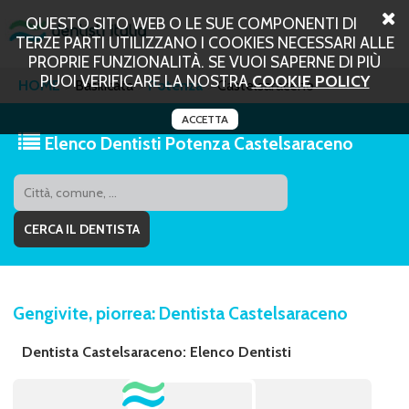
QUESTO SITO WEB O LE SUE COMPONENTI DI
TERZE PARTI UTILIZZANO I COOKIES NECESSARI ALLE
PROPRIE FUNZIONALITÀ. SE VUOI SAPERNE DI PIÙ
PUOI VERIFICARE LA NOSTRA
COOKIE POLICY
HOME
Basilicata
Potenza
Castelsaraceno
ACCETTA
Elenco Dentisti Potenza Castelsaraceno
Gengivite, piorrea: Dentista Castelsaraceno
Dentista Castelsaraceno: Elenco Dentisti