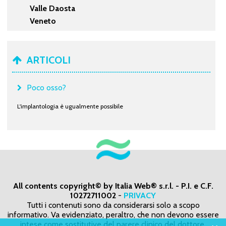
Valle Daosta
Veneto
ARTICOLI
Poco osso?
L'implantologia è ugualmente possibile
All contents copyright© by Italia Web® s.r.l. - P.I. e C.F.
10272711002
-
PRIVACY
Tutti i contenuti sono da considerarsi solo a scopo
informativo. Va evidenziato, peraltro, che non devono essere
intese come sostitutive del parere clinico del dottore,