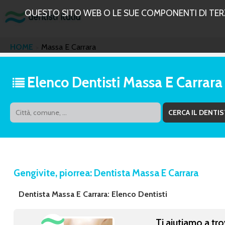
QUESTO SITO WEB O LE SUE COMPONENTI DI TERZE
HOME
Massa E Carrara
Elenco Dentisti Massa E Carrara
Gengivite, piorrea: Dentista Massa E Carrara
Dentista Massa E Carrara: Elenco Dentisti
Ti aiutiamo a tro