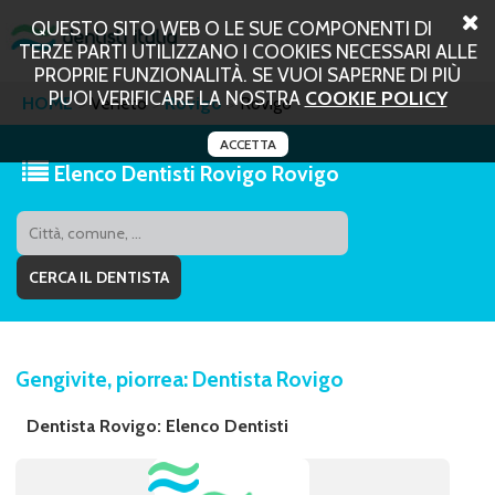
QUESTO SITO WEB O LE SUE COMPONENTI DI
TERZE PARTI UTILIZZANO I COOKIES NECESSARI ALLE
PROPRIE FUNZIONALITÀ. SE VUOI SAPERNE DI PIÙ
PUOI VERIFICARE LA NOSTRA
COOKIE POLICY
HOME
Veneto
Rovigo
Rovigo
ACCETTA
Elenco Dentisti Rovigo Rovigo
Gengivite, piorrea: Dentista Rovigo
Dentista Rovigo: Elenco Dentisti