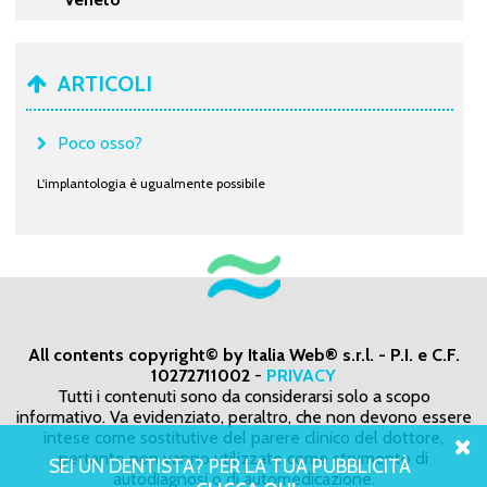
ARTICOLI
Poco osso?
L'implantologia è ugualmente possibile
All contents copyright© by Italia Web® s.r.l. - P.I. e C.F.
10272711002
-
PRIVACY
Tutti i contenuti sono da considerarsi solo a scopo
informativo. Va evidenziato, peraltro, che non devono essere
intese come sostitutive del parere clinico del dottore,
pertanto non vanno utilizzate come strumento di
SEI UN DENTISTA? PER LA TUA PUBBLICITÀ
autodiagnosi o di automedicazione.