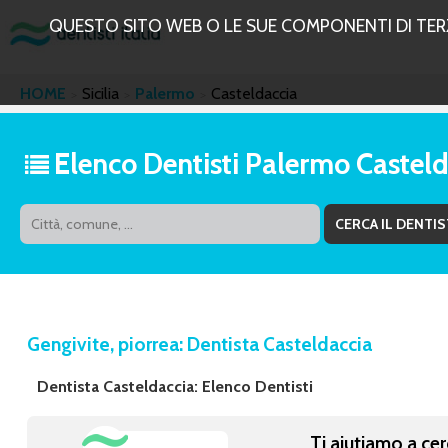
QUESTO SITO WEB O LE SUE COMPONENTI DI TERZE
HOME
Sicilia
Palermo
Casteldaccia
Elenco Dentisti Palermo Castel
Gengivite, piorrea: Dentista Casteldaccia
Dentista Casteldaccia: Elenco Dentisti
Ti aiutiamo a cer