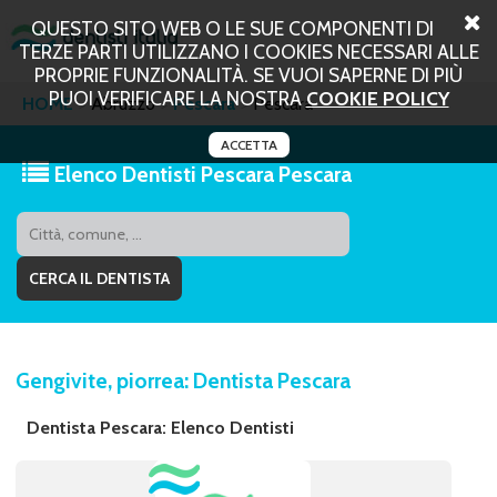
QUESTO SITO WEB O LE SUE COMPONENTI DI
TERZE PARTI UTILIZZANO I COOKIES NECESSARI ALLE
PROPRIE FUNZIONALITÀ. SE VUOI SAPERNE DI PIÙ
PUOI VERIFICARE LA NOSTRA
COOKIE POLICY
HOME
Abruzzo
Pescara
Pescara
ACCETTA
Elenco Dentisti Pescara Pescara
Gengivite, piorrea: Dentista Pescara
Dentista Pescara: Elenco Dentisti