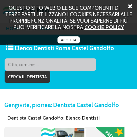
QUESTO SITO WEB O LE SUE COMPONENTI DI
TERZE PARTI UTILIZZANO I COOKIES NECESSARI ALLE
PROPRIE FUNZIONALITÀ. SE VUOI SAPERNE DI PIÙ
PUOI VERIFICARE LA NOSTRA
COOKIE POLICY
HOME
Lazio
Roma
Castel Gandolfo
ACCETTA
Elenco Dentisti Roma Castel Gandolfo
Gengivite, piorrea: Dentista Castel Gandolfo
Dentista Castel Gandolfo: Elenco Dentisti