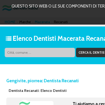
QUESTO SITO WEB O LE SUE COMPONENTI DI TERZE
HOME
Marche
Macerata
Recanati
Elenco Dentisti Macerata Recan
Gengivite, piorrea: Dentista Recanati
Dentista Recanati: Elenco Dentisti
Ti aiutiamo a cer