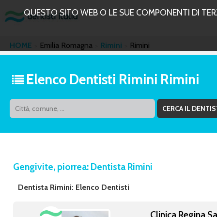
QUESTO SITO WEB O LE SUE COMPONENTI DI TERZE
HOME
Emilia Romagna
Rimini
Rimini
Elenco Dentisti Rimini Rimini
Gengivite, piorrea: Dentista Rimini
Dentista Rimini: Elenco Dentisti
Clinica Regina Sa