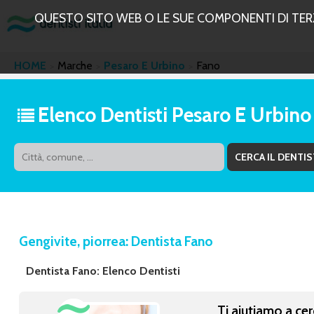
QUESTO SITO WEB O LE SUE COMPONENTI DI TERZE
HOME
Marche
Pesaro E Urbino
Fano
Elenco Dentisti Pesaro E Urbino
Gengivite, piorrea: Dentista Fano
Dentista Fano: Elenco Dentisti
Ti aiutiamo a cer