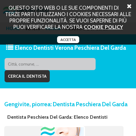
QUESTO SITO WEB O LE SUE COMPONENTI DI
TERZE PARTI UTILIZZANO I COOKIES NECESSARI ALLE
PROPRIE FUNZIONALITÀ. SE VUOI SAPERNE DI PIÙ
PUOI VERIFICARE LA NOSTRA
COOKIE POLICY
HOME
Veneto
Verona
Peschiera Del Garda
ACCETTA
Elenco Dentisti Verona Peschiera Del Garda
Gengivite, piorrea: Dentista Peschiera Del Garda
Dentista Peschiera Del Garda: Elenco Dentisti