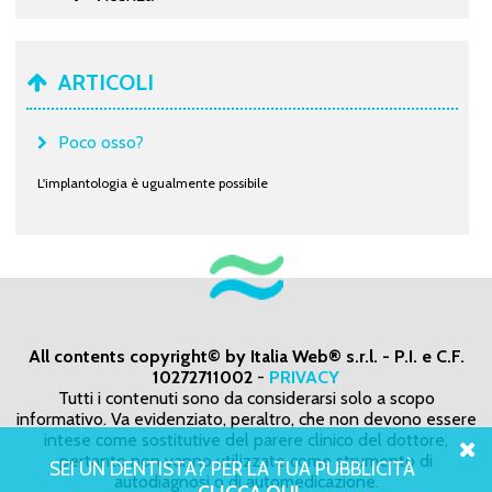
ARTICOLI
Poco osso?
L'implantologia è ugualmente possibile
All contents copyright© by Italia Web® s.r.l. - P.I. e C.F.
10272711002
-
PRIVACY
Tutti i contenuti sono da considerarsi solo a scopo
informativo. Va evidenziato, peraltro, che non devono essere
intese come sostitutive del parere clinico del dottore,
pertanto non vanno utilizzate come strumento di
SEI UN DENTISTA? PER LA TUA PUBBLICITÀ
autodiagnosi o di automedicazione.
CLICCA QUI