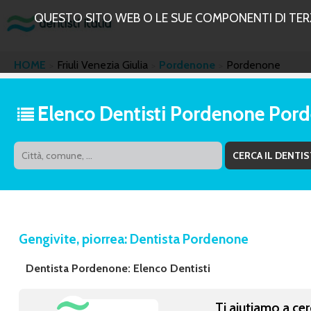
QUESTO SITO WEB O LE SUE COMPONENTI DI TERZE
HOME
Friuli Venezia Giulia
Pordenone
Pordenone
Elenco Dentisti Pordenone Por
Gengivite, piorrea: Dentista Pordenone
Dentista Pordenone: Elenco Dentisti
Ti aiutiamo a cer