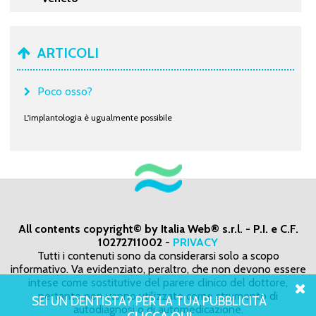
ARTICOLI
Poco osso?
L'implantologia è ugualmente possibile
All contents copyright© by Italia Web® s.r.l. - P.I. e C.F.
10272711002
-
PRIVACY
Tutti i contenuti sono da considerarsi solo a scopo
informativo. Va evidenziato, peraltro, che non devono essere
intese come sostitutive del parere clinico del dottore,
pertanto non vanno utilizzate come strumento di
SEI UN DENTISTA? PER LA TUA PUBBLICITÀ
autodiagnosi o di automedicazione.
CLICCA QUI