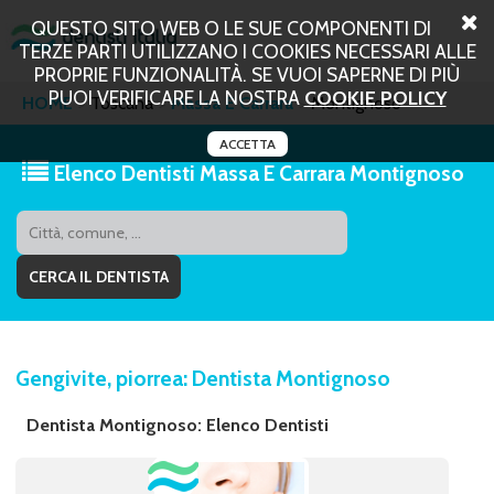
QUESTO SITO WEB O LE SUE COMPONENTI DI
TERZE PARTI UTILIZZANO I COOKIES NECESSARI ALLE
PROPRIE FUNZIONALITÀ. SE VUOI SAPERNE DI PIÙ
PUOI VERIFICARE LA NOSTRA
COOKIE POLICY
HOME
Toscana
Massa E Carrara
Montignoso
ACCETTA
Elenco Dentisti Massa E Carrara Montignoso
Gengivite, piorrea: Dentista Montignoso
Dentista Montignoso: Elenco Dentisti