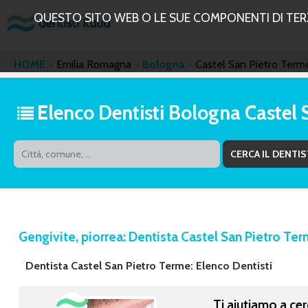
QUESTO SITO WEB O LE SUE COMPONENTI DI TERZE
HOME
Emilia Romagna
Bologna
Castel San Pietro Term
Elenco Dentisti Bologna Castel 
Gengivite, piorrea: Dentista Castel San Pietro Te
Dentista Castel San Pietro Terme: Elenco Dentisti
Ti aiutiamo a cer