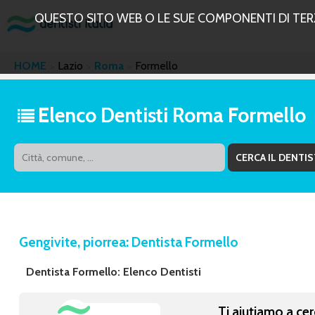
QUESTO SITO WEB O LE SUE COMPONENTI DI TERZE
HOME
Lazio
Roma
Formello
Elenco Dentisti Roma Formello
Gengivite, piorrea: Dentista Formello
Dentista Formello: Elenco Dentisti
Ti aiutiamo a cer