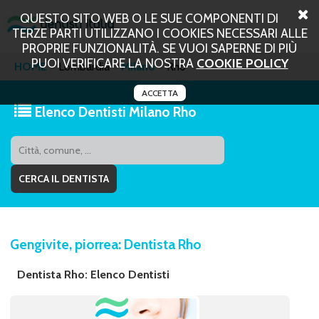
QUESTO SITO WEB O LE SUE COMPONENTI DI
TERZE PARTI UTILIZZANO I COOKIES NECESSARI ALLE
PROPRIE FUNZIONALITÀ. SE VUOI SAPERNE DI PIÙ
PUOI VERIFICARE LA NOSTRA
COOKIE POLICY
HOME
Lombardia
Milano
Rho
ACCETTA
Elenco Dentisti Milano Rho
Gengivite, piorrea: Dentista Rho
Dentista Rho: Elenco Dentisti