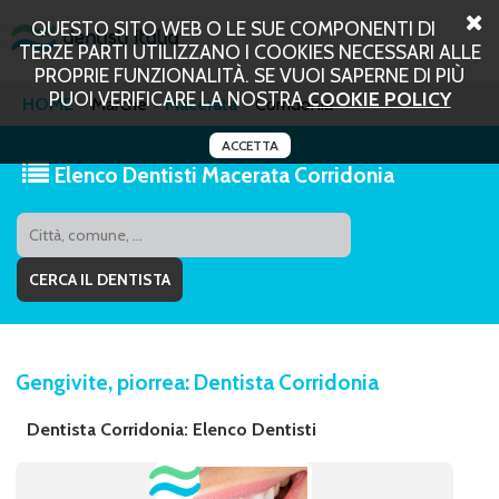
QUESTO SITO WEB O LE SUE COMPONENTI DI
TERZE PARTI UTILIZZANO I COOKIES NECESSARI ALLE
PROPRIE FUNZIONALITÀ. SE VUOI SAPERNE DI PIÙ
PUOI VERIFICARE LA NOSTRA
COOKIE POLICY
HOME
Marche
Macerata
Corridonia
ACCETTA
Elenco Dentisti Macerata Corridonia
Gengivite, piorrea: Dentista Corridonia
Dentista Corridonia: Elenco Dentisti