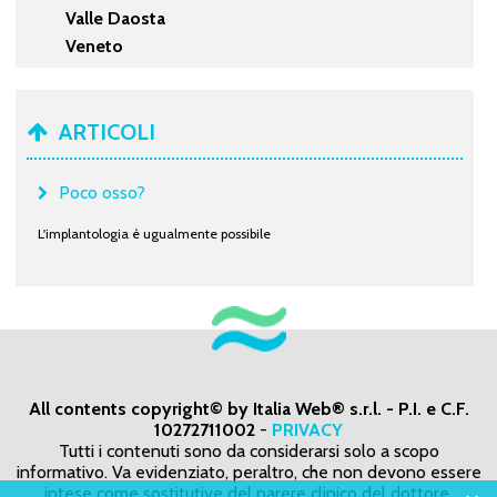
Valle Daosta
Veneto
ARTICOLI
Poco osso?
L'implantologia è ugualmente possibile
All contents copyright© by Italia Web® s.r.l. - P.I. e C.F.
10272711002
-
PRIVACY
Tutti i contenuti sono da considerarsi solo a scopo
informativo. Va evidenziato, peraltro, che non devono essere
intese come sostitutive del parere clinico del dottore,