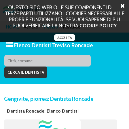
QUESTO SITO WEB O LE SUE COMPONENTI DI
TERZE PARTI UTILIZZANO I COOKIES NECESSARI ALLE
PROPRIE FUNZIONALITÀ. SE VUOI SAPERNE DI PIÙ
PUOI VERIFICARE LA NOSTRA
COOKIE POLICY
HOME
Veneto
Treviso
Roncade
ACCETTA
Elenco Dentisti Treviso Roncade
Gengivite, piorrea: Dentista Roncade
Dentista Roncade: Elenco Dentisti