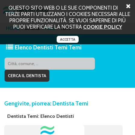
QUESTO SITO WEB O LE SUE COMPONENTI DI
TERZE PARTI UTILIZZANO I COOKIES NECESSARI ALLE
PROPRIE FUNZIONALITÀ. SE VUOI SAPERNE DI PIÙ
PUOI VERIFICARE LA NOSTRA
COOKIE POLICY
HOME
Umbria
Terni
Terni
ACCETTA
Elenco Dentisti Terni Terni
Gengivite, piorrea: Dentista Terni
Dentista Terni: Elenco Dentisti