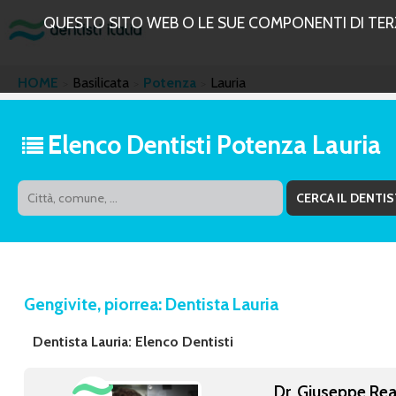
QUESTO SITO WEB O LE SUE COMPONENTI DI TERZE
HOME
Basilicata
Potenza
Lauria
Elenco Dentisti Potenza Lauria
Gengivite, piorrea: Dentista Lauria
Dentista Lauria: Elenco Dentisti
Dr. Giuseppe Rea