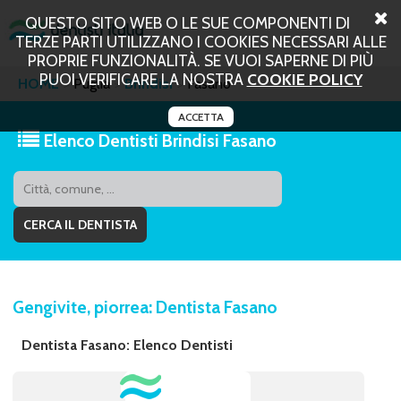
QUESTO SITO WEB O LE SUE COMPONENTI DI
TERZE PARTI UTILIZZANO I COOKIES NECESSARI ALLE
PROPRIE FUNZIONALITÀ. SE VUOI SAPERNE DI PIÙ
PUOI VERIFICARE LA NOSTRA
COOKIE POLICY
HOME
Puglia
Brindisi
Fasano
ACCETTA
Elenco Dentisti Brindisi Fasano
Gengivite, piorrea: Dentista Fasano
Dentista Fasano: Elenco Dentisti