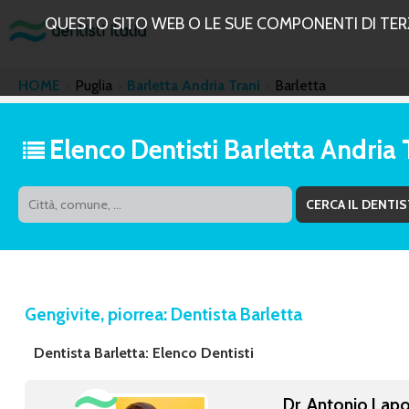
QUESTO SITO WEB O LE SUE COMPONENTI DI TERZE
HOME
Puglia
Barletta Andria Trani
Barletta
Elenco Dentisti Barletta Andria 
Gengivite, piorrea: Dentista Barletta
Dentista Barletta: Elenco Dentisti
Dr. Antonio Lapo