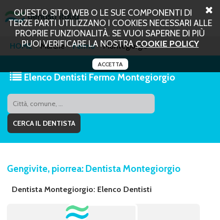
QUESTO SITO WEB O LE SUE COMPONENTI DI
TERZE PARTI UTILIZZANO I COOKIES NECESSARI ALLE
PROPRIE FUNZIONALITÀ. SE VUOI SAPERNE DI PIÙ
PUOI VERIFICARE LA NOSTRA
COOKIE POLICY
HOME
Marche
Fermo
Montegiorgio
ACCETTA
Elenco Dentisti Fermo Montegiorgio
Gengivite, piorrea: Dentista Montegiorgio
Dentista Montegiorgio: Elenco Dentisti