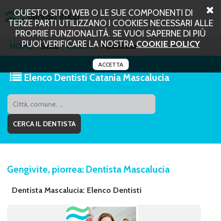
QUESTO SITO WEB O LE SUE COMPONENTI DI
TERZE PARTI UTILIZZANO I COOKIES NECESSARI ALLE
PROPRIE FUNZIONALITÀ. SE VUOI SAPERNE DI PIÙ
PUOI VERIFICARE LA NOSTRA
COOKIE POLICY
HOME
Sicilia
Catania
Mascalucia
ACCETTA
Elenco Dentisti Catania Mascalucia
Gengivite, piorrea: Dentista Mascalucia
Dentista Mascalucia: Elenco Dentisti