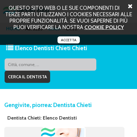
QUESTO SITO WEB O LE SUE COMPONENTI DI
TERZE PARTI UTILIZZANO I COOKIES NECESSARI ALLE
PROPRIE FUNZIONALITÀ. SE VUOI SAPERNE DI PIÙ
PUOI VERIFICARE LA NOSTRA
COOKIE POLICY
HOME
Abruzzo
Chieti
Chieti
ACCETTA
Elenco Dentisti Chieti Chieti
Gengivite, piorrea: Dentista Chieti
Dentista Chieti: Elenco Dentisti