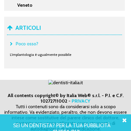
Veneto
ARTICOLI
Poco osso?
L'implantologia è ugualmente possibile
All contents copyright© by Italia Web® s.r.l. - P.I. e C.F.
10272711002
-
PRIVACY
Tutti i contenuti sono da considerarsi solo a scopo
informativo. Va evidenziato, peraltro, che non devono essere
intese come sostitutive del parere clinico del dottore,
pertanto non vanno utilizzate come strumento di
SEI UN DENTISTA? PER LA TUA PUBBLICITÀ
autodiagnosi o di automedicazione.