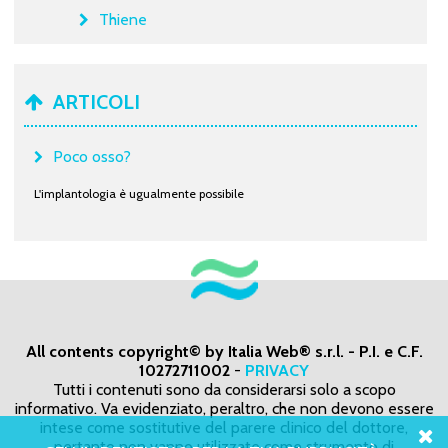
Thiene
ARTICOLI
Poco osso?
L'implantologia è ugualmente possibile
All contents copyright© by Italia Web® s.r.l. - P.I. e C.F.
10272711002
-
PRIVACY
Tutti i contenuti sono da considerarsi solo a scopo
informativo. Va evidenziato, peraltro, che non devono essere
intese come sostitutive del parere clinico del dottore,
pertanto non vanno utilizzate come strumento di