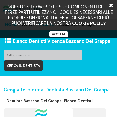
QUESTO SITO WEB O LE SUE COMPONENTI DI
TERZE PARTI UTILIZZANO I COOKIES NECESSARI ALLE
PROPRIE FUNZIONALITÀ. SE VUOI SAPERNE DI PIÙ
PUOI VERIFICARE LA NOSTRA
COOKIE POLICY
HOME
Veneto
Vicenza
Bassano Del Grappa
ACCETTA
Elenco Dentisti Vicenza Bassano Del Grappa
Gengivite, piorrea: Dentista Bassano Del Grappa
Dentista Bassano Del Grappa: Elenco Dentisti