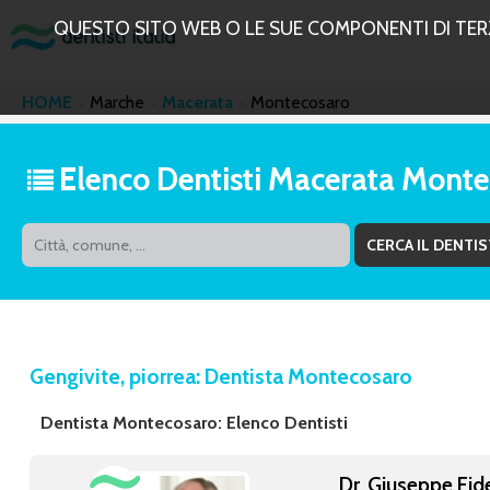
QUESTO SITO WEB O LE SUE COMPONENTI DI TERZE
HOME
Marche
Macerata
Montecosaro
Elenco Dentisti Macerata Mont
Gengivite, piorrea: Dentista Montecosaro
Dentista Montecosaro: Elenco Dentisti
Dr. Giuseppe Fid