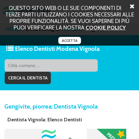
QUESTO SITO WEB O LE SUE COMPONENTI DI
TERZE PARTI UTILIZZANO I COOKIES NECESSARI ALLE
PROPRIE FUNZIONALITÀ. SE VUOI SAPERNE DI PIÙ
PUOI VERIFICARE LA NOSTRA
COOKIE POLICY
HOME
Emilia Romagna
Modena
Vignola
ACCETTA
Elenco Dentisti Modena Vignola
Gengivite, piorrea: Dentista Vignola
Dentista Vignola: Elenco Dentisti